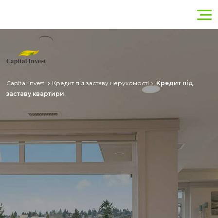
UK
(098) 486 58 68
RU
(066) 358 13 94
Capital invest
Кредит під заставу нерухомості
Кредит під
заставу квартири