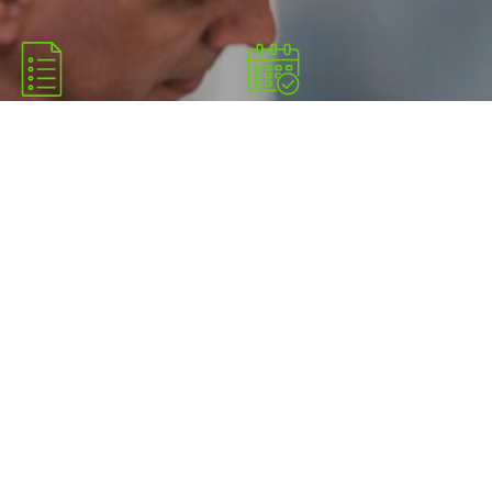
Без кредитної історії та
Зручні терміни
довідки про доходи
погашення кредиту