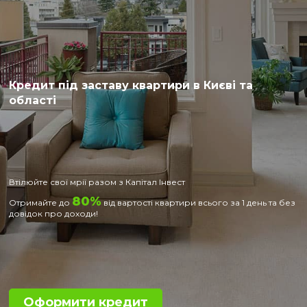
Кредит під заставу квартири в Києві та
області
Втілюйте свої мрії разом з Капітал Інвест
80%
Отримайте до
від вартості квартири всього за 1 день та без
довідок про доходи!
Оформити кредит